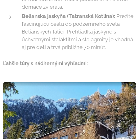
domáce zvieratá.
Belianska jaskyňa (Tatranská Kotlina):
Prežite
fascinujúcu cestu do podzemného sveta
Belianskych Tatier. Prehliadka jaskyne s
úchvatnými stalaktitmi a stalagmity je vhodná
aj pre deti a trvá približne 70 minút.
Ľahšie túry s nádhernými výhľadmi: