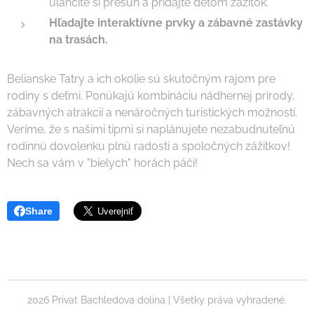
uľahčite si presun a pridajte deťom zážitok.
Hľadajte interaktívne prvky a zábavné zastávky
na trasách.
Belianske Tatry a ich okolie sú skutočným rajom pre
rodiny s deťmi. Ponúkajú kombináciu nádhernej prírody,
zábavných atrakcií a nenáročných turistických možností.
Veríme, že s našimi tipmi si naplánujete nezabudnuteľnú
rodinnú dovolenku plnú radosti a spoločných zážitkov!
Nech sa vám v "bielych" horách páči!
Share
2026 Privat Bachledova dolina | Všetky práva vyhradené.