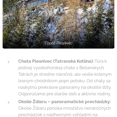
Chata Plesnivec
Chata Plesnivec (Tatranská Kotlina):
Túra k
jedinej vysokohorskej chate v Belianskych
Tatrách je stredne náročná, ale vedie krásnym
lesným chodníkom popri potoku. Od chaty sa
naskytnú prekrásne panorámy na okolité štíty.
Odporúčame pre staršie deti a aktívne rodiny.
Okolie Ždiaru – panoramatické prechádzky:
Okolie Ždiaru ponúka množstvo nenáročných
prechádzok s nádhernými výhľadmi na