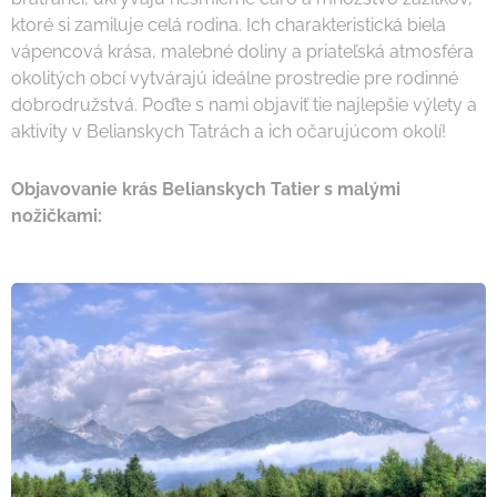
ktoré si zamiluje celá rodina. Ich charakteristická biela
vápencová krása, malebné doliny a priateľská atmosféra
okolitých obcí vytvárajú ideálne prostredie pre rodinné
dobrodružstvá. Poďte s nami objaviť tie najlepšie výlety a
aktivity v Belianskych Tatrách a ich očarujúcom okolí!
Objavovanie krás Belianskych Tatier s malými
nožičkami: