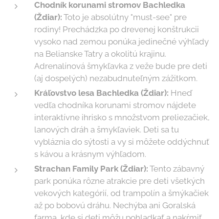
Chodník korunami stromov Bachledka
(Ždiar):
Toto je absolútny "must-see" pre
rodiny! Prechádzka po drevenej konštrukcii
vysoko nad zemou ponúka jedinečné výhľady
na Belianske Tatry a okolitú krajinu.
Adrenalínová šmykľavka z veže bude pre deti
(aj dospelých) nezabudnuteľným zážitkom.
Kráľovstvo lesa Bachledka (Ždiar):
Hneď
vedľa chodníka korunami stromov nájdete
interaktívne ihrisko s množstvom preliezačiek,
lanových dráh a šmykľaviek. Deti sa tu
vybláznia do sýtosti a vy si môžete oddýchnuť
s kávou a krásnym výhľadom.
Strachan Family Park (Ždiar):
Tento zábavný
park ponúka rôzne atrakcie pre deti všetkých
vekových kategórií, od trampolín a šmýkačiek
až po bobovú dráhu. Nechýba ani Goralská
farma, kde si deti môžu pohladkať a nakŕmiť