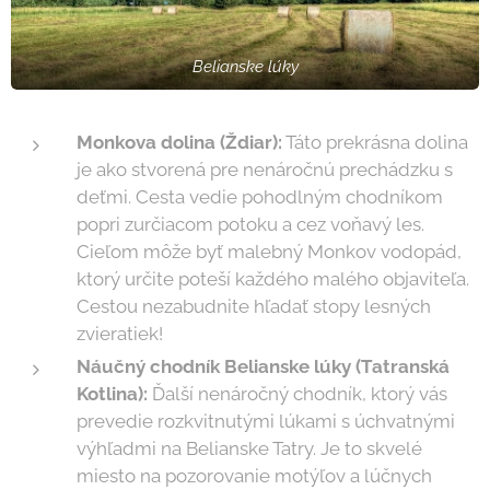
Belianske lúky
Monkova dolina (Ždiar):
Táto prekrásna dolina
je ako stvorená pre nenáročnú prechádzku s
deťmi. Cesta vedie pohodlným chodníkom
popri zurčiacom potoku a cez voňavý les.
Cieľom môže byť malebný Monkov vodopád,
ktorý určite poteší každého malého objaviteľa.
Cestou nezabudnite hľadať stopy lesných
zvieratiek!
Náučný chodník Belianske lúky (Tatranská
Kotlina):
Ďalší nenáročný chodník, ktorý vás
prevedie rozkvitnutými lúkami s úchvatnými
výhľadmi na Belianske Tatry. Je to skvelé
miesto na pozorovanie motýľov a lúčnych