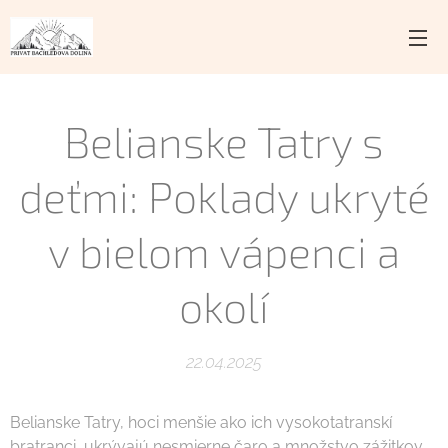
Belianske Tatry s
deťmi: Poklady ukryté
v bielom vápenci a
okolí
22.04.2025
Belianske Tatry, hoci menšie ako ich vysokotatranskí
bratranci, ukrývajú nesmierne čaro a množstvo zážitkov,